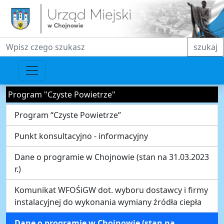
Fraza do wyszukiwania
szukaj
Program "Czyste Powietrze"
Program “Czyste Powietrze”
Punkt konsultacyjno - informacyjny
Dane o programie w Chojnowie (stan na 31.03.2023
r.)
Komunikat WFOŚiGW dot. wyboru dostawcy i firmy
instalacyjnej do wykonania wymiany źródła ciepła
Dane o programie w Chojnowie (stan na