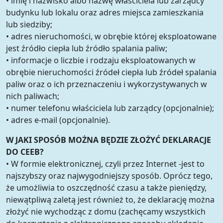
• imię i nazwisko albo nazwę właściciela lub zarządcy
budynku lub lokalu oraz adres miejsca zamieszkania
lub siedziby;
• adres nieruchomości, w obrębie której eksploatowane
jest źródło ciepła lub źródło spalania paliw;
• informacje o liczbie i rodzaju eksploatowanych w
obrębie nieruchomości źródeł ciepła lub źródeł spalania
paliw oraz o ich przeznaczeniu i wykorzystywanych w
nich paliwach;
• numer telefonu właściciela lub zarządcy (opcjonalnie);
• adres e-mail (opcjonalnie).
W JAKI SPOSÓB MOŻNA BĘDZIE ZŁOŻYĆ DEKLARACJE
DO CEEB?
• W formie elektronicznej, czyli przez Internet -jest to
najszybszy oraz najwygodniejszy sposób. Oprócz tego,
że umożliwia to oszczędność czasu a także pieniędzy,
niewątpliwą zaletą jest również to, że deklarację można
złożyć nie wychodząc z domu (zachęcamy wszystkich