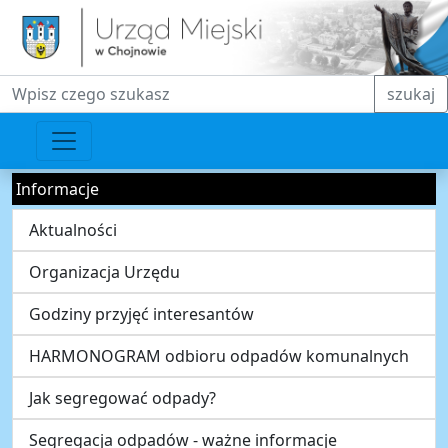
Fraza do wyszukiwania
szukaj
Informacje
Aktualności
Organizacja Urzędu
Godziny przyjęć interesantów
HARMONOGRAM odbioru odpadów komunalnych
Jak segregować odpady?
Segregacja odpadów - ważne informacje