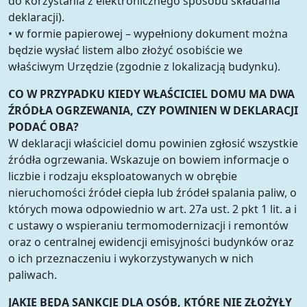
do korzystania z elektronicznego sposobu składania
deklaracji).
• w formie papierowej – wypełniony dokument można
będzie wysłać listem albo złożyć osobiście we
właściwym Urzędzie (zgodnie z lokalizacją budynku).
CO W PRZYPADKU KIEDY WŁAŚCICIEL DOMU MA DWA
ŹRÓDŁA OGRZEWANIA, CZY POWINIEN W DEKLARACJI
PODAĆ OBA?
W deklaracji właściciel domu powinien zgłosić wszystkie
źródła ogrzewania. Wskazuje on bowiem informacje o
liczbie i rodzaju eksploatowanych w obrębie
nieruchomości źródeł ciepła lub źródeł spalania paliw, o
których mowa odpowiednio w art. 27a ust. 2 pkt 1 lit. a i
c ustawy o wspieraniu termomodernizacji i remontów
oraz o centralnej ewidencji emisyjności budynków oraz
o ich przeznaczeniu i wykorzystywanych w nich
paliwach.
JAKIE BĘDĄ SANKCJE DLA OSÓB, KTÓRE NIE ZŁOŻYŁY