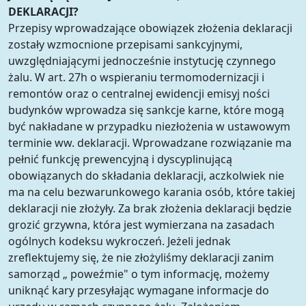
DEKLARACJI?
Przepisy wprowadzające obowiązek złożenia deklaracji
zostały wzmocnione przepisami sankcyjnymi,
uwzględniającymi jednocześnie instytucję czynnego
żalu. W art. 27h o wspieraniu termomodernizacji i
remontów oraz o centralnej ewidencji emisyj ności
budynków wprowadza się sankcje karne, które mogą
być nakładane w przypadku niezłożenia w ustawowym
terminie ww. deklaracji. Wprowadzane rozwiązanie ma
pełnić funkcję prewencyjną i dyscyplinującą
obowiązanych do składania deklaracji, aczkolwiek nie
ma na celu bezwarunkowego karania osób, które takiej
deklaracji nie złożyły. Za brak złożenia deklaracji będzie
grozić grzywna, która jest wymierzana na zasadach
ogólnych kodeksu wykroczeń. Jeżeli jednak
zreflektujemy się, że nie złożyliśmy deklaracji zanim
samorząd „ poweźmie" o tym informację, możemy
uniknąć kary przesyłając wymagane informacje do