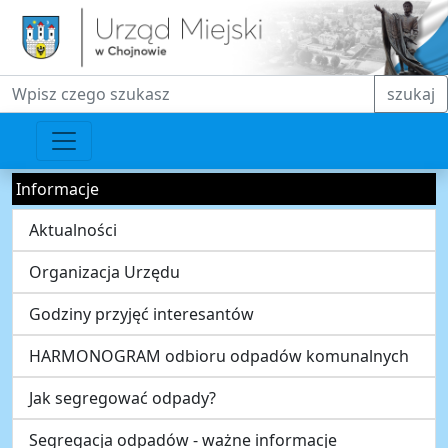
Fraza do wyszukiwania
szukaj
Informacje
Aktualności
Organizacja Urzędu
Godziny przyjęć interesantów
HARMONOGRAM odbioru odpadów komunalnych
Jak segregować odpady?
Segregacja odpadów - ważne informacje