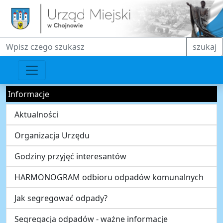
Fraza do wyszukiwania
szukaj
Informacje
Aktualności
Organizacja Urzędu
Godziny przyjęć interesantów
HARMONOGRAM odbioru odpadów komunalnych
Jak segregować odpady?
Segregacja odpadów - ważne informacje