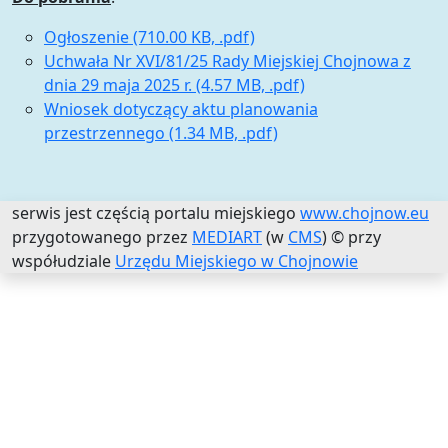
Ogłoszenie (710.00 KB, .pdf)
Uchwała Nr XVI/81/25 Rady Miejskiej Chojnowa z
dnia 29 maja 2025 r. (4.57 MB, .pdf)
Wniosek dotyczący aktu planowania
przestrzennego (1.34 MB, .pdf)
serwis jest częścią portalu miejskiego
www.chojnow.eu
przygotowanego przez
MEDIART
(w
CMS
) © przy
współudziale
Urzędu Miejskiego w Chojnowie