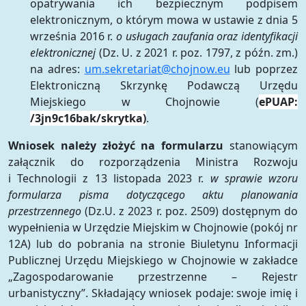
opatrywania ich bezpiecznym podpisem
elektronicznym, o którym mowa w ustawie z dnia 5
września 2016 r.
o usługach zaufania oraz identyfikacji
elektronicznej
(Dz. U. z 2021 r. poz. 1797, z późn. zm.)
na adres:
um.sekretariat@chojnow.eu
lub poprzez
Elektroniczną Skrzynkę Podawczą Urzędu
Miejskiego w Chojnowie (
ePUAP:
/3jn9c16bak/skrytka)
.
Wniosek należy złożyć na formularzu
stanowiącym
załącznik do rozporządzenia Ministra Rozwoju
i Technologii z 13 listopada 2023 r.
w sprawie wzoru
formularza pisma dotyczącego aktu planowania
przestrzennego
(Dz.U. z 2023 r. poz. 2509) dostępnym do
wypełnienia w Urzędzie Miejskim w Chojnowie (pokój nr
12A) lub do pobrania na stronie Biuletynu Informacji
Publicznej Urzędu Miejskiego w Chojnowie w zakładce
„Zagospodarowanie przestrzenne – Rejestr
urbanistyczny”. Składający wniosek podaje: swoje imię i