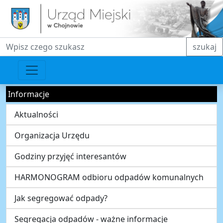
Fraza do wyszukiwania
szukaj
Informacje
Aktualności
Organizacja Urzędu
Godziny przyjęć interesantów
HARMONOGRAM odbioru odpadów komunalnych
Jak segregować odpady?
Segregacja odpadów - ważne informacje