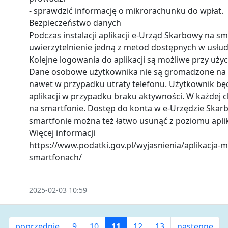
- sprawdzić informację o mikrorachunku do wpłat.
Bezpieczeństwo danych
Podczas instalacji aplikacji e-Urząd Skarbowy na 
uwierzytelnienie jedną z metod dostępnych w usłudz
Kolejne logowania do aplikacji są możliwe przy uży
Dane osobowe użytkownika nie są gromadzone na u
nawet w przypadku utraty telefonu. Użytkownik b
aplikacji w przypadku braku aktywności. W każdej c
na smartfonie. Dostęp do konta w e-Urzędzie Skar
smartfonie można też łatwo usunąć z poziomu apli
Więcej informacji
https://www.podatki.gov.pl/wyjasnienia/aplikacja-
smartfonach/
2025-02-03 10:59
poprzednie
9
10
11
12
13
następne