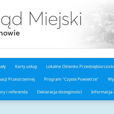
ały
Karty usług
Lokalne Okienko Przedsiębiorczośc
acji Przestrzennej
Program "Czyste Powietrze"
Wy
ry i referenda
Deklaracja dostępności
Informacja 