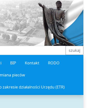
szukaj
i
BIP
Kontakt
RODO
miana pieców
o zakresie działalności Urzędu (ETR)