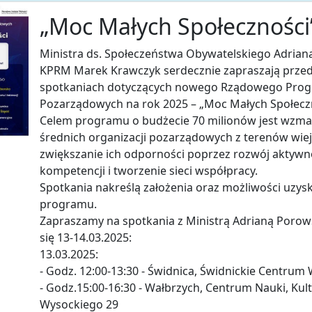
„Moc Małych Społeczności
Ministra ds. Społeczeństwa Obywatelskiego Adrian
KPRM Marek Krawczyk serdecznie zapraszają przedst
spotkaniach dotyczących nowego Rządowego Progr
Pozarządowych na rok 2025 – „Moc Małych Społeczn
Celem programu o budżecie 70 milionów jest wzmac
średnich organizacji pozarządowych z terenów wiej
zwiększanie ich odporności poprzez rozwój aktywn
kompetencji i tworzenie sieci współpracy.
Spotkania nakreślą założenia oraz możliwości uz
programu.
Zapraszamy na spotkania z Ministrą Adrianą Porow
się 13-14.03.2025:
13.03.2025:
- Godz. 12:00-13:30 - Świdnica, Świdnickie Centrum 
- Godz.15:00-16:30 - Wałbrzych, Centrum Nauki, Kultu
Wysockiego 29