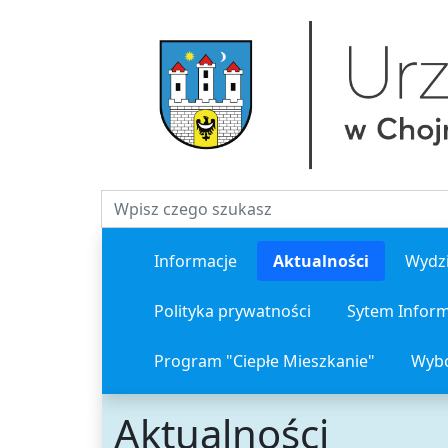
Fraza do wyszukiwania
Informacje
Aktualności
Wydzi
Polityka prywatności
Sytem Inform
Program "Ciepłe Mieszkanie"
Wybo
Aktualności