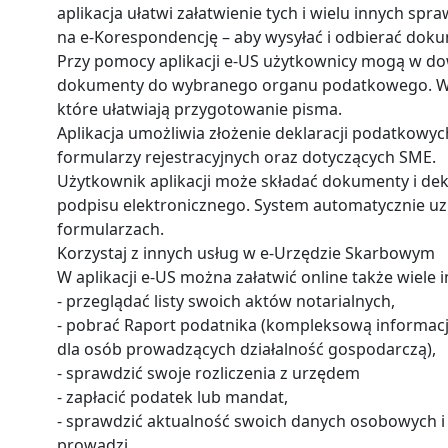
aplikacja ułatwi załatwienie tych i wielu innych s
na e-Korespondencję – aby wysyłać i odbierać doku
Przy pomocy aplikacji e-US użytkownicy mogą w d
dokumenty do wybranego organu podatkowego. W ap
które ułatwiają przygotowanie pisma.
Aplikacja umożliwia złożenie deklaracji podatkowych 
formularzy rejestracyjnych oraz dotyczących SME.
Użytkownik aplikacji może składać dokumenty i dek
podpisu elektronicznego. System automatycznie uz
formularzach.
Korzystaj z innych usług w e-Urzędzie Skarbowym
W aplikacji e-US można załatwić online także wiele 
- przeglądać listy swoich aktów notarialnych,
- pobrać Raport podatnika (kompleksową informac
dla osób prowadzących działalność gospodarczą),
- sprawdzić swoje rozliczenia z urzędem
- zapłacić podatek lub mandat,
- sprawdzić aktualność swoich danych osobowych i da
prowadzi